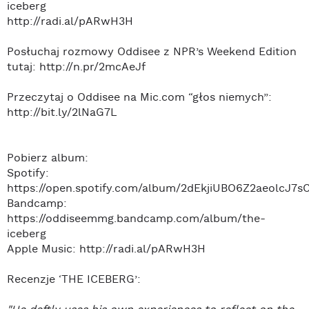
iceberg
http://radi.al/pARwH3H
Posłuchaj rozmowy Oddisee z NPR’s Weekend Edition
tutaj: http://n.pr/2mcAeJf
Przeczytaj o Oddisee na Mic.com “głos niemych”:
http://bit.ly/2lNaG7L
Pobierz album:
Spotify:
https://open.spotify.com/album/2dEkjiUBO6Z2aeolcJ7s
Bandcamp:
https://oddiseemmg.bandcamp.com/album/the-
iceberg
Apple Music: http://radi.al/pARwH3H
Recenzje ‘THE ICEBERG’: