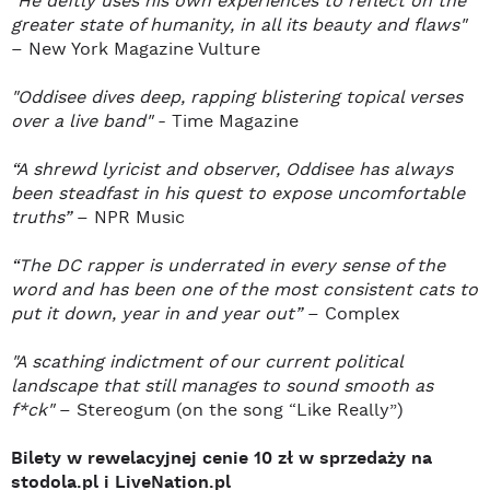
"He deftly uses his own experiences to reflect on the
greater state of humanity, in all its beauty and flaws"
– New York Magazine Vulture
"Oddisee dives deep, rapping blistering topical verses
over a live band"
- Time Magazine
“A shrewd lyricist and observer, Oddisee has always
been steadfast in his quest to expose uncomfortable
truths”
– NPR Music
“The DC rapper is underrated in every sense of the
word and has been one of the most consistent cats to
put it down, year in and year out”
– Complex
"A scathing indictment of our current political
landscape that still manages to sound smooth as
f*ck"
– Stereogum (on the song “Like Really”)
Bilety w rewelacyjnej cenie 10 zł w sprzedaży na
stodola.pl i LiveNation.pl