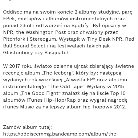
Oddisee ma na swoim koncie 2 albumy studyjne, parę
EPek, mixtapów i albumów instrumentalnych oraz
ponad 23mln odtworzeń na Spotify. Był opisany w
NPR, the Washington Post oraz chwalony przez
Pitchfork i Stereogum. Wystąpił w Tiny Desk NPR, Red
Bull Sound Select i na festiwalach takich jak
Glastonbury czy Sasquatch.
W 2017 roku światło dzienne ujrzał zbierający świetne
recenzje album „The Iceberg”, który był następcą
wydanych rok wcześniej „Alwasta EP” oraz albumu
instrumentalnego “The Odd Tape”. Wydany w 2015
album „The Good Fight” znalazł się na liście Top 10
albumów iTunes Hip-Hop/Rap oraz wygrał nagrodę
iTunes Music za najlepszy album hip-hopowy 2012.
Zamów album tutaj:
https://oddiseemmg.bandcamp.com/album/the-