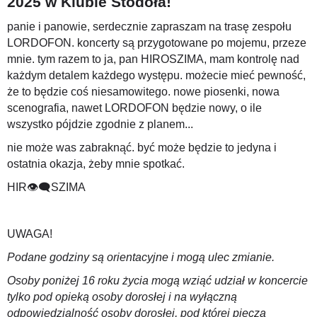
2025 w Klubie Stodoła!
panie i panowie, serdecznie zapraszam na trasę zespołu
LORDOFON. koncerty są przygotowane po mojemu, przeze
mnie. tym razem to ja, pan HIROSZIMA, mam kontrolę nad
każdym detalem każdego występu. możecie mieć pewność,
że to będzie coś niesamowitego. nowe piosenki, nowa
scenografia, nawet LORDOFON będzie nowy, o ile
wszystko pójdzie zgodnie z planem...
nie może was zabraknąć. być może będzie to jedyna i
ostatnia okazja, żeby mnie spotkać.
HIR
👁️‍🗨️
SZIMA
UWAGA!
Podane godziny są orientacyjne i mogą ulec zmianie.
Osoby poniżej 16 roku życia mogą wziąć udział w koncercie
tylko pod opieką osoby dorosłej i na wyłączną
odpowiedzialność osoby dorosłej, pod której pieczą