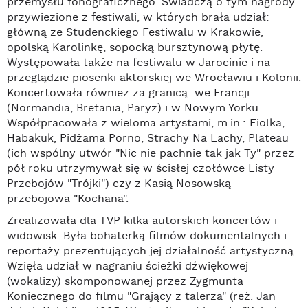
przemysłu fonograficznego. Świadczą o tym nagrody
przywiezione z festiwali, w których brała udział:
główną ze Studenckiego Festiwalu w Krakowie,
opolską Karolinkę, sopocką bursztynową płytę.
Występowała także na festiwalu w Jarocinie i na
przeglądzie piosenki aktorskiej we Wrocławiu i Kolonii.
Koncertowała również za granicą: we Francji
(Normandia, Bretania, Paryż) i w Nowym Yorku.
Współpracowała z wieloma artystami, m.in.: Fiolka,
Habakuk, Pidżama Porno, Strachy Na Lachy, Plateau
(ich wspólny utwór "Nic nie pachnie tak jak Ty" przez
pół roku utrzymywał się w ścisłej czołówce Listy
Przebojów "Trójki") czy z Kasią Nosowską -
przebojowa "Kochana".
Zrealizowała dla TVP kilka autorskich koncertów i
widowisk. Była bohaterką filmów dokumentalnych i
reportaży prezentujących jej działalność artystyczną.
Wzięła udział w nagraniu ścieżki dźwiękowej
(wokalizy) skomponowanej przez Zygmunta
Koniecznego do filmu "Grający z talerza" (reż. Jan