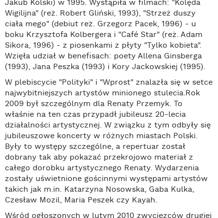
Jakub Kolski) w 1995. Wystąpiła w filmach: "Kolęda
Wigilijna" (reż. Robert Gliński, 1993), "Strzeż duszy
ciała mego" (debiut reż. Grzegorz Pacek, 1996) - u
boku Krzysztofa Kolbergera i "Café Star" (reż. Adam
Sikora, 1996) - z piosenkami z płyty "Tylko kobieta".
Wzięła udział w benefisach: poety Allena Ginsberga
(1993), Jana Peszka (1993) i Kory Jackowskiej (1995).
W plebiscycie "Polityki" i "Wprost" znalazła się w setce
najwybitniejszych artystów minionego stulecia.Rok
2009 był szczególnym dla Renaty Przemyk. To
właśnie na ten czas przypadł jubileusz 20-lecia
działalności artystycznej. W związku z tym odbyły się
jubileuszowe koncerty w różnych miastach Polski.
Były to występy szczególne, a repertuar został
dobrany tak aby pokazać przekrojowo materiał z
całego dorobku artystycznego Renaty. Wydarzenia
zostały uświetnione gościnnymi występami artystów
takich jak m.in. Katarzyna Nosowska, Gaba Kulka,
Czesław Mozil, Maria Peszek czy Kayah.
Wśród ogłoszonych w lutym 2010 zwycięzców drugiej