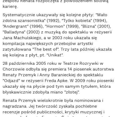
zespołu Renata rozpoczęła z powodzeniem solową
karierę.
Systematycznie ukazywały się kolejne płyty: "Mało
zdolna szansonistka" (1992), "Tylko kobieta" (1994),
"Andergrant" (1996), "Hormon" (1999), "Blizna" (2001),
"Balladyna" (2002) z muzyką do spektaklu w reżyserii
Jana Machulskiego, a w 2003 roku ukazała się
kompilacja największych przebojów artystki
zatytułowana "The best of". Trzy lata później ukazała
się kolejna z płyt, pt. "Unikat".
28 października 2005 roku w Teatrze Rozrywki w
Chorzowie odbyła się premiera 14 piosenek autorstwa
Renaty Przemyk i Anny Baranieckiej do spektaklu
"Odjazd" w reżyserii Freda Apke. W 2009 roku piosenki
ukazały się na płycie pod tym samym tytułem, która
błyskawicznie zdobyła miano "złotej".
Renata Przemyk wielokrotnie była nominowana i
nagradzana. Jej twórczość zyskała pochlebne
recenzje pośród publiczności, krytyki muzycznej i