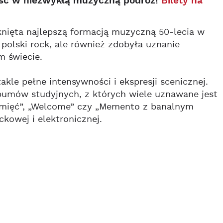
ność w niezwykłą muzyczną podróż!
Bilety na
ięta najlepszą formacją muzyczną 50-lecia w
 polski rock, ale również zdobyła uznanie
m świecie.
kle pełne intensywności i ekspresji scenicznej.
umów studyjnych, z których wiele uznawane jest
„Pamięć”, „Welcome” czy „Memento z banalnym
ckowej i elektronicznej.