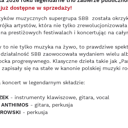
ka 2026 roku legendarne trio zabierze publicz
 już dostępne w sprzedaży!
tyków muzycznych supergrupa SBB została okrzykn
trójka artystów, która nie tylko zrewolucjonizowała
na prestiżowych festiwalach i koncertując na cały
y to nie tylko muzyka na żywo, to prawdziwe spekta
a działalność SBB zaowocowała wydaniem wielu alb
rocka progresywnego. Klasyczne dzieła takie jak 
 zapisały się na stałe w kanonie polskiej muzyki ro
 koncert w legendarnym składzie:
RZEK
- instrumenty klawiszowe, gitara, vocal
 ANTHIMOS
- gitara, perkusja
TROWSKI
- perkusja