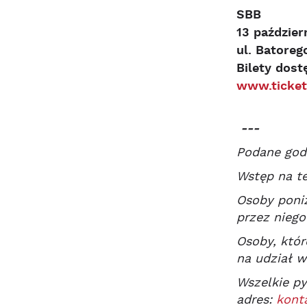
SBB
13 paździer
ul. Batoreg
Bilety dost
www.ticket
---
Podane godz
Wstęp na te
Osoby poniż
przez niego
Osoby, któr
na udział w
Wszelkie py
adres:
kont