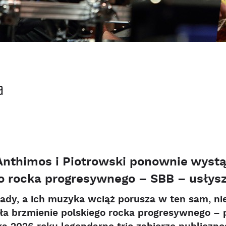
a
Anthimos i Piotrowski ponownie wystą
o rocka progresywnego – SBB – usłysz
ady, a ich muzyka wciąż porusza w ten sam, ni
ła brzmienie polskiego rocka progresywnego – 