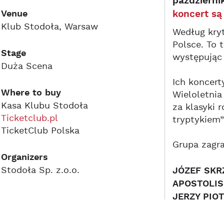
październi
Venue
koncert są
Klub Stodoła, Warsaw
Według kry
Polsce. To 
Stage
występując 
Duża Scena
Ich koncert
Where to buy
Wieloletni
Kasa Klubu Stodoła
za klasyki 
Ticketclub.pl
tryptykiem”
TicketClub Polska
Grupa zagra
Organizers
Stodoła Sp. z.o.o.
JÓZEF SK
APOSTOLIS
JERZY PIO