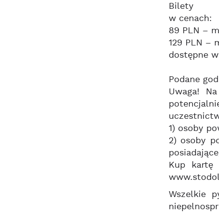
Bilety
w cenach:
89 PLN – mi
129 PLN – m
dostępne w
Podane godz
Uwaga! Na 
potencjaln
uczestnictw
1) osoby po
2) osoby p
posiadające
Kup kartę
www.stodol
Wszelkie p
niepelnosp