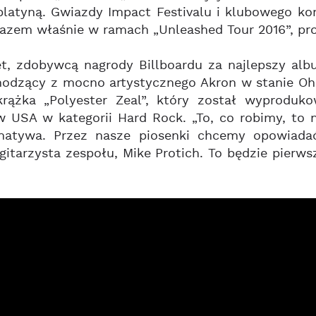
platyną. Gwiazdy Impact Festivalu i klubowego ko
razem właśnie w ramach „Unleashed Tour 2016”, p
et, zdobywcą nagrody Billboardu za najlepszy alb
hodzący z mocno artystycznego Akron w stanie Ohi
rążka „Polyester Zeal”, który został wyproduk
w USA w kategorii Hard Rock. „To, co robimy, to 
natywa. Przez nasze piosenki chcemy opowiadać 
 gitarzysta zespołu, Mike Protich. To będzie pie