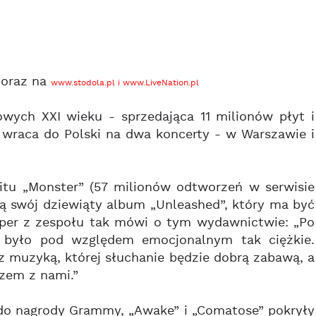
 oraz na
www.stodola.pl
i
www.LiveNation.pl
owych XXI wieku - sprzedająca 11 milionów płyt i
wraca do Polski na dwa koncerty - w Warszawie i
itu „Monster” (57 milionów odtworzeń w serwisie
dzą swój dziewiąty album „Unleashed”, który ma być
ooper z zespołu tak mówi o tym wydawnictwie: „Po
ie było pod względem emocjonalnym tak ciężkie.
 z muzyką, której słuchanie będzie dobrą zabawą, a
zem z nami.”
 do nagrody Grammy, „Awake” i „Comatose” pokryły