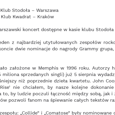
– Klub Stodoła – Warszawa
– Klub Kwadrat – Kraków
arszawski koncert dostępne w kasie klubu Stodoła
 jeden z najbardziej utytułowanych zespołów rock
koncie dwie nominacje do nagrody Grammy grupa, 
stało założone w Memphis w 1996 roku. Autorzy h
,5 miliona sprzedanych singli) już 5 sierpnia wyda
ośniejszy niż poprzednie dzieła kwartetu. John C
‘Rise’ nie chciałem, by nasze kolejne dokonan
 to, by ludzie poczuli łączność między sobą, jak i
rów pozwoli fanom na śpiewanie całych tekstów ra
 zespołu: „Collide” i „Comatose” były nominowane