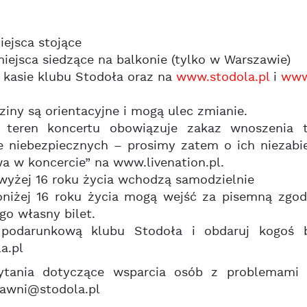
ejsca stojące
iejsca siedzące na balkonie (tylko w Warszawie)
 kasie klubu Stodoła oraz na
www.stodola.pl
i
www.
iny są orientacyjne i mogą ulec zmianie.
teren koncertu obowiązuje zakaz wnoszenia t
ie niebezpiecznych – prosimy zatem o ich niezabi
a w koncercie” na www.livenation.pl.
wyżej 16 roku życia wchodzą samodzielnie
oniżej 16 roku życia mogą wejść za pisemną zgod
go własny bilet.
 podarunkową klubu Stodoła i obdaruj kogoś b
a.pl
ytania dotyczące wsparcia osób z problemami 
rawni@stodola.pl