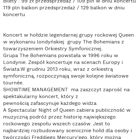
Bilety : 99 zł przedsprzedaż / 109 pln w dniu koncertu
119 pln balkon przedsprzedaż / 129 balkon w dniu
koncertu
Koncert w hołdzie legendarnej grupy rockowej Queen
w wykonaniu londyńskiej grupy The Bohemians z
towarzyszeniem Orkiestry Symfonicznej.
Grupa The Bohemians powstała w 1996 roku w
Londynie. Zespół koncertuje na scenach Europy i
Świata.W grudniu 2013 roku, wraz z orkiestrą
symfoniczną, rozpoczynają swoje kolejne światowe
tournée.
SHOWTIME MANAGEMENT ma zaszczyt zaprość na
spektakularny koncert, który z
pewnością zafascynuje każdego widza.
A Spectacular Night of Queen zabiera publiczność w
muzyczną podróż przez historię największego
rockowego zespołu wszech czasów. Jest to
najbardziej rozbudowany scenicznie hołd dla osoby i
twórczości Freddiego Mercury'ego, który można