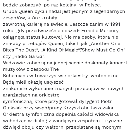
będzie zobaczyć po raz kolejny w Polsce.
Grupa Queen była i nadal jest jednym z legendarnych
zespołów, które zrobiły
zawrotną karierę na świecie. Jeszcze zanim w 1991
roku gdy przedwcześnie odszedł Freddie Mercury,
osiągnęła status kultowej. Nie ma osoby, która nie
znałaby przebojów Queen, takich jak „Another One
Bites The Dust”, „A Kind Of Magic”,"Show Must Go On"
czy „Radio Ga Ga”.
Widzowie zobaczą na jednej scenie doskonały koncert
muzyków z zespołu The
Bohemians w towarzystwie orkiestry symfonicznej.
Będą mieli okazję usłyszeć
znakomite wykonanie znanych przebojów w nowych
aranżacjach na orkiestrę
symfoniczną, które przygotował dyrygent Piotr
Oleksiak przy współpracy Krzysztofa Jaszczaka.
Orkiestra symfoniczna dopełnia całości widowiska
wchodząc w dialog z wiodącym zespołem. Liryczne
dźwięki oboju czy waltorni przeplatane są mocnym