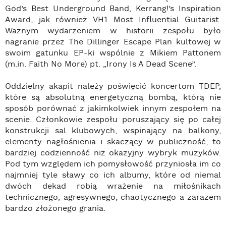
God’s Best Underground Band, Kerrang!’s Inspiration
Award, jak również VH1 Most Influential Guitarist.
Ważnym wydarzeniem w historii zespołu było
nagranie przez The Dillinger Escape Plan kultowej w
swoim gatunku EP-ki wspólnie z Mikiem Pattonem
(m.in. Faith No More) pt. „Irony Is A Dead Scene”.
Oddzielny akapit należy poświęcić koncertom TDEP,
które są absolutną energetyczną bombą, którą nie
sposób porównać z jakimkolwiek innym zespołem na
scenie. Członkowie zespołu poruszający się po całej
konstrukcji sal klubowych, wspinający na balkony,
elementy nagłośnienia i skaczący w publiczność, to
bardziej codzienność niż okazyjny wybryk muzyków.
Pod tym względem ich pomysłowość przyniosła im co
najmniej tyle sławy co ich albumy, które od niemal
dwóch dekad robią wrażenie na miłośnikach
technicznego, agresywnego, chaotycznego a zarazem
bardzo złożonego grania.