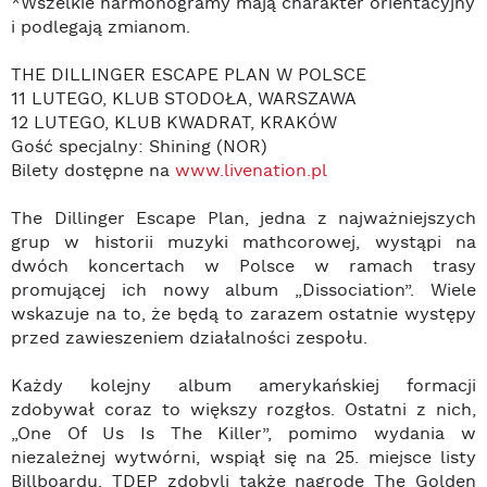
*Wszelkie harmonogramy mają charakter orientacyjny
i podlegają zmianom.
THE DILLINGER ESCAPE PLAN W POLSCE
11 LUTEGO, KLUB STODOŁA, WARSZAWA
12 LUTEGO, KLUB KWADRAT, KRAKÓW
Gość specjalny: Shining (NOR)
Bilety dostępne na
www.livenation.pl
The Dillinger Escape Plan, jedna z najważniejszych
grup w historii muzyki mathcorowej, wystąpi na
dwóch koncertach w Polsce w ramach trasy
promującej ich nowy album „Dissociation”. Wiele
wskazuje na to, że będą to zarazem ostatnie występy
przed zawieszeniem działalności zespołu.
Każdy kolejny album amerykańskiej formacji
zdobywał coraz to większy rozgłos. Ostatni z nich,
„One Of Us Is The Killer”, pomimo wydania w
niezależnej wytwórni, wspiął się na 25. miejsce listy
Billboardu. TDEP zdobyli także nagrodę The Golden