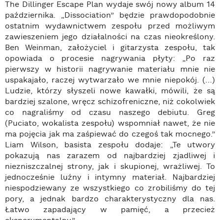
The Dillinger Escape Plan wydaje swój nowy album 14
października. „Dissociation” będzie prawdopodobnie
ostatnim wydawnictwem zespołu przed możliwym
zawieszeniem jego działalności na czas nieokreślony.
Ben Weinman, założyciel i gitarzysta zespołu, tak
opowiada o procesie nagrywania płyty: „Po raz
pierwszy w historii nagrywanie materiału mnie nie
uspakajało, raczej wytwarzało we mnie niepokój. (…)
Ludzie, którzy słyszeli nowe kawałki, mówili, że są
bardziej szalone, wręcz schizofreniczne, niż cokolwiek
co nagraliśmy od czasu naszego debiutu. Greg
(Puciato, wokalista zespołu) wspomniał nawet, że nie
ma pojęcia jak ma zaśpiewać do czegoś tak mocnego.”
Liam Wilson, basista zespołu dodaje: „Te utwory
pokazują nas zarazem od najbardziej zjadliwej i
niezniszczalnej strony, jak i skupionej, wrażliwej. To
jednocześnie luźny i intymny materiał. Najbardziej
niespodziewany ze wszystkiego co zrobiliśmy do tej
pory, a jednak bardzo charakterystyczny dla nas.
Łatwo zapadający w pamięć, a przecież