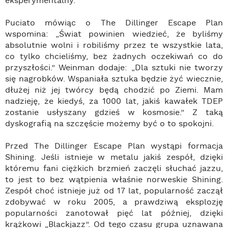
eksperymentalny.”
Puciato mówiąc o The Dillinger Escape Plan
wspomina: „Świat powinien wiedzieć, że byliśmy
absolutnie wolni i robiliśmy przez te wszystkie lata,
co tylko chcieliśmy, bez żadnych oczekiwań co do
przyszłości.” Weinman dodaje: „Dla sztuki nie tworzy
się nagrobków. Wspaniała sztuka będzie żyć wiecznie,
dłużej niż jej twórcy będą chodzić po Ziemi. Mam
nadzieję, że kiedyś, za 1000 lat, jakiś kawałek TDEP
zostanie usłyszany gdzieś w kosmosie.” Z taką
dyskografią na szczęście możemy być o to spokojni.
Przed The Dillinger Escape Plan wystąpi formacja
Shining. Jeśli istnieje w metalu jakiś zespół, dzięki
któremu fani ciężkich brzmień zaczęli słuchać jazzu,
to jest to bez wątpienia właśnie norweskie Shining.
Zespół choć istnieje już od 17 lat, popularność zaczął
zdobywać w roku 2005, a prawdziwą eksplozję
popularności zanotował pięć lat później, dzięki
krążkowi „Blackjazz”. Od tego czasu grupa uznawana