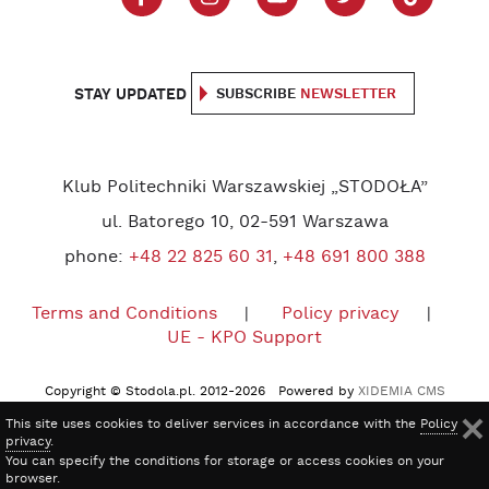
STAY UPDATED
SUBSCRIBE
NEWSLETTER
Klub Politechniki Warszawskiej „STODOŁA”
ul. Batorego 10, 02-591 Warszawa
phone:
+48 22 825 60 31
,
+48 691 800 388
Terms and Conditions
Policy privacy
UE - KPO Support
Copyright © Stodola.pl. 2012-2026 Powered by
XIDEMIA CMS
This site uses cookies to deliver services in accordance with the
Policy
privacy
.
You can specify the conditions for storage or access cookies on your
browser.