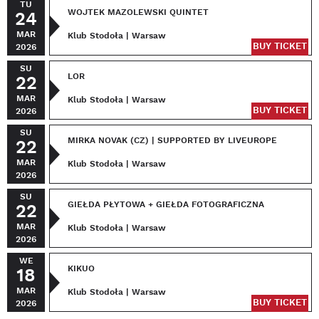
TU
WOJTEK MAZOLEWSKI QUINTET
24
MAR
Klub Stodoła | Warsaw
BUY TICKET
2026
SU
LOR
22
MAR
Klub Stodoła | Warsaw
BUY TICKET
2026
SU
MIRKA NOVAK (CZ) | SUPPORTED BY LIVEUROPE
22
MAR
Klub Stodoła | Warsaw
2026
SU
GIEŁDA PŁYTOWA + GIEŁDA FOTOGRAFICZNA
22
MAR
Klub Stodoła | Warsaw
2026
WE
KIKUO
18
MAR
Klub Stodoła | Warsaw
BUY TICKET
2026