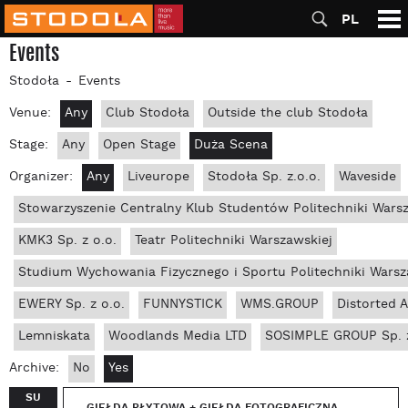
PL
Events
Stodoła
Events
Venue:
Any
Club Stodoła
Outside the club Stodoła
Stage:
Any
Open Stage
Duża Scena
Organizer:
Any
Liveurope
Stodoła Sp. z.o.o.
Waveside
Stowarzyszenie Centralny Klub Studentów Politechniki Wars
KMK3 Sp. z o.o.
Teatr Politechniki Warszawskiej
Studium Wychowania Fizycznego i Sportu Politechniki Warsz
EWERY Sp. z o.o.
FUNNYSTICK
WMS.GROUP
Distorted 
Lemniskata
Woodlands Media LTD
SOSIMPLE GROUP Sp. z
Archive:
No
Yes
SU
GIEŁDA PŁYTOWA + GIEŁDA FOTOGRAFICZNA