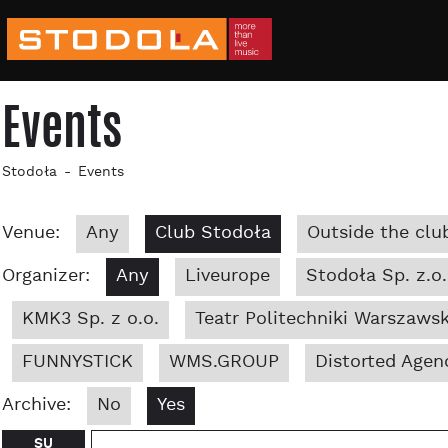
Events
Stodoła
Events
Venue:
Any
Club Stodoła
Outside the clu
Organizer:
Any
Liveurope
Stodoła Sp. z.o.
KMK3 Sp. z o.o.
Teatr Politechniki Warszawsk
FUNNYSTICK
WMS.GROUP
Distorted Agen
Archive:
No
Yes
SU