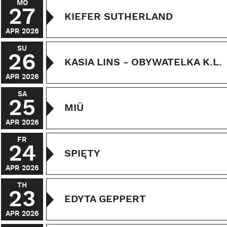
MO
27
KIEFER SUTHERLAND
APR 2026
SU
26
KASIA LINS - OBYWATELKA K.L.
APR 2026
SA
25
MIÜ
APR 2026
FR
24
SPIĘTY
APR 2026
TH
23
EDYTA GEPPERT
APR 2026