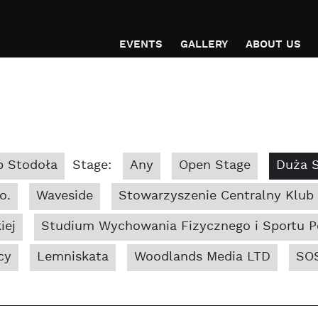
EVENTS
GALLERY
ABOUT US
b Stodoła
Stage:
Any
Open Stage
Duża 
o.
Waveside
Stowarzyszenie Centralny Klub
iej
Studium Wychowania Fizycznego i Sportu Po
cy
Lemniskata
Woodlands Media LTD
SOS