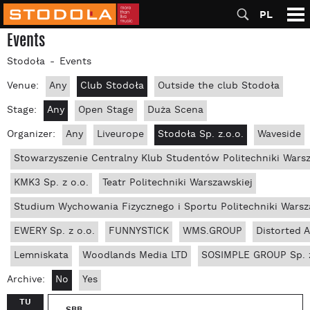
PL
Events
Stodoła
Events
Venue:
Any
Club Stodoła
Outside the club Stodoła
Stage:
Any
Open Stage
Duża Scena
Organizer:
Any
Liveurope
Stodoła Sp. z.o.o.
Waveside
Stowarzyszenie Centralny Klub Studentów Politechniki Wars
KMK3 Sp. z o.o.
Teatr Politechniki Warszawskiej
Studium Wychowania Fizycznego i Sportu Politechniki Warsz
EWERY Sp. z o.o.
FUNNYSTICK
WMS.GROUP
Distorted 
Lemniskata
Woodlands Media LTD
SOSIMPLE GROUP Sp. z
Archive:
No
Yes
TU
SBB