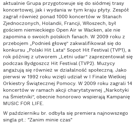
aktualnie Grupa przygotowuje się do siódmej trasy
koncertowej, jak i wydania w tym kraju płyty. Zespół
zagrał również ponad 1000 koncertów w Stanach
Zjednoczonych, Holandii, Francji, Włoszech, był
gościem niemieckiego Open Air w Wacken, ale nie
zapomina o swoich polskich fanach. W 2009 roku z
przebojem „Podnieś głowę” zakwalifikował się do
konkursu „Polski Hit Lata” Sopot Hit Festival (TVP1), a
rok później z utworem „Letni udar” zaprezentował się
podczas Bydgoszcz Hit Festival (TVP2). Muzycy
angażują się również w działalność społeczną. Jako
pierwsi w 1992 roku wzięli udział w I Finale Wielkiej
Orkiestry Świątecznej Pomocy. W 2009 roku zagrali 14
koncertów w ramach akcji charytatywnej „Narkotyki
na Śmietniki”, obecnie honorowo wspierają Kampanię
MUSIC FOR LIFE.
W październiku br. odbyła się premiera najnowszego
singla pt.: "Zanim minie czas"