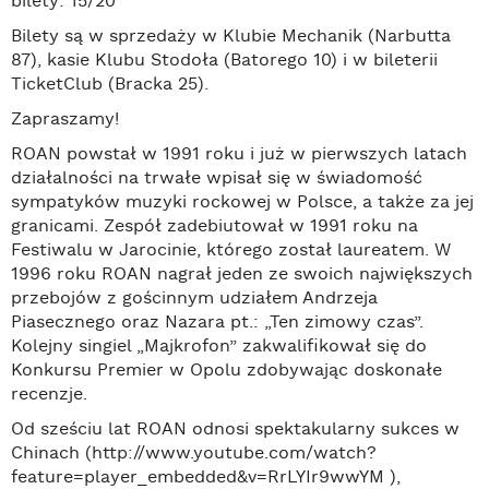
bilety: 15/20
Bilety są w sprzedaży w Klubie Mechanik (Narbutta
87), kasie Klubu Stodoła (Batorego 10) i w bileterii
TicketClub (Bracka 25).
Zapraszamy!
ROAN powstał w 1991 roku i już w pierwszych latach
działalności na trwałe wpisał się w świadomość
sympatyków muzyki rockowej w Polsce, a także za jej
granicami. Zespół zadebiutował w 1991 roku na
Festiwalu w Jarocinie, którego został laureatem. W
1996 roku ROAN nagrał jeden ze swoich największych
przebojów z gościnnym udziałem Andrzeja
Piasecznego oraz Nazara pt.: „Ten zimowy czas”.
Kolejny singiel „Majkrofon” zakwalifikował się do
Konkursu Premier w Opolu zdobywając doskonałe
recenzje.
Od sześciu lat ROAN odnosi spektakularny sukces w
Chinach (http://www.youtube.com/watch?
feature=player_embedded&v=RrLYIr9wwYM ),