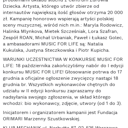
problemami układu słuchu z Centrum Zdrowia
Dziecka. Artysta, którego utwór zbierze od
internautów największą ilość głosów otrzyma 20 000
zł. Kampanię honorowo wspierają artyści polskiej
sceny muzycznej, wśród nich m.in.: Maryla Rodowicz,
Halinka Mlynkova, Mietek Szcześniak, Lora Szafran,
Zespół ROAN, Michał Urbaniak, Paweł i Łukasz Golec,
a ambasadorami MUSIC FOR LIFE są: Natalia
Kukulska, Justyna Steczkowska i Piotr Kupicha.
WARUNKI UCZESTNICTWA W KONKURSIE MUSIC FOR
LIFE: 18 października zakończyliśmy nabór do I edycji
konkursu MUSIC FOR LIFE! Głosowanie potrwa do 17
grudnia a oficjalne ogłoszenie zwycięzcy nastąpi 18
grudnia br. Wszystkich wykonawców chętnych do
udziału w II edycji konkursu zapraszamy do
nadsyłania swojego zgłoszenia, w skład którego
wchodzi: bio wykonawcy, zdjęcie, utwory (od 1 do 3).
Inicjatorem i organizatorem kampanii jest Fundacja
ORIMARI Marzenny Szustkowskiej.