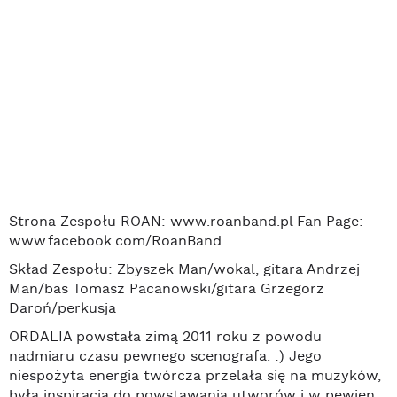
Strona Zespołu ROAN: www.roanband.pl Fan Page:
www.facebook.com/RoanBand
Skład Zespołu: Zbyszek Man/wokal, gitara Andrzej
Man/bas Tomasz Pacanowski/gitara Grzegorz
Daroń/perkusja
ORDALIA powstała zimą 2011 roku z powodu
nadmiaru czasu pewnego scenografa. :) Jego
niespożyta energia twórcza przelała się na muzyków,
była inspiracją do powstawania utworów i w pewien