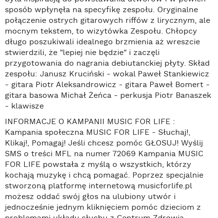
sposób wpłynęła na specyfikę zespołu. Oryginalne
połączenie ostrych gitarowych riffów z lirycznym, ale
mocnym tekstem, to wizytówka Zespołu. Chłopcy
długo poszukiwali idealnego brzmienia aż wreszcie
stwierdzili, że "lepiej nie będzie" i zaczęli
przygotowania do nagrania debiutanckiej płyty. Skład
zespołu: Janusz Kruciński - wokal Paweł Stankiewicz
- gitara Piotr Aleksandrowicz - gitara Paweł Bomert -
gitara basowa Michał Żeńca - perkusja Piotr Banaszek
- klawisze
INFORMACJE O KAMPANII MUSIC FOR LIFE :
Kampania społeczna MUSIC FOR LIFE - Słuchaj!,
Klikaj!, Pomagaj! Jeśli chcesz pomóc GŁOSUJ! Wyślij
SMS o treści MFL na numer 72069 Kampania MUSIC
FOR LIFE powstała z myślą o wszystkich, którzy
kochają muzykę i chcą pomagać. Poprzez specjalnie
stworzoną platformę internetową musicforlife.pl
możesz oddać swój głos na ulubiony utwór i
jednocześnie jednym kliknięciem pomóc dzieciom z