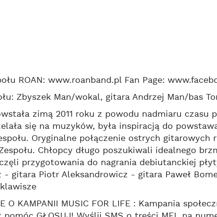
połu ROAN: www.roanband.pl Fan Page: www.face
łu: Zbyszek Man/wokal, gitara Andrzej Man/bas T
stała zimą 2011 roku z powodu nadmiaru czasu pe
elała się na muzyków, była inspiracją do powsta
espołu. Oryginalne połączenie ostrych gitarowych 
espołu. Chłopcy długo poszukiwali idealnego brzmie
aczęli przygotowania do nagrania debiutanckiej pły
 - gitara Piotr Aleksandrowicz - gitara Paweł Bome
klawisze
 O KAMPANII MUSIC FOR LIFE : Kampania społeczna 
sz pomóc GŁOSUJ! Wyślij SMS o treści MFL na num