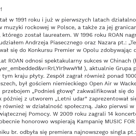
!
ł w 1991 roku i już w pierwszych latach działaln
muzyki rockowej w Polsce, a także za jej granica
, którego został laureatem. W 1996 roku ROAN nag
działem Andrzeja Piasecznego oraz Nazara pt.: „Ten
wał się do Konkursu Premier w Opolu zdobywając d
 lat ROAN odnosi spektakularny sukces w Chinach
yer_embedded&v=RrLYIr9wwYM ), aktualnie Grupa pr
 tym kraju płyty. Zespół zagrał również ponad 10
oszech, był gościem niemieckiego Open Air w Wacke
 przebojem „Podnieś głowę” zakwalifikował się do k
ok później z utworem „Letni udar” zaprezentował si
ę również w działalność społeczną. Jako pierwsi w 1
wiątecznej Pomocy. W 2009 roku zagrali 14 koncer
, obecnie honorowo wspierają Kampanię MUSIC FOR 
iku br. odbyła się premiera najnowszego singla pt