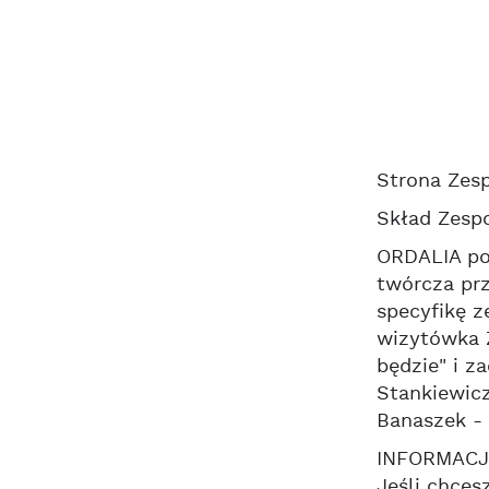
Strona Zes
Skład Zespo
ORDALIA pow
twórcza prz
specyfikę z
wizytówka Z
będzie" i z
Stankiewicz
Banaszek - 
INFORMACJE
Jeśli chce