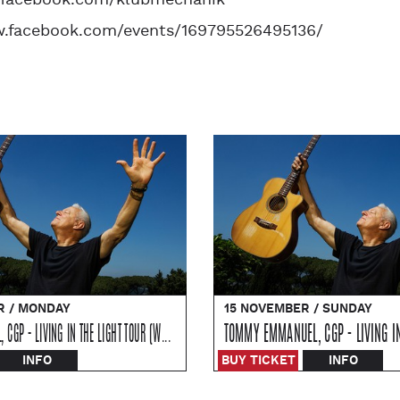
.facebook.com/klubmechanik
w.facebook.com/events/169795526495136/
R / MONDAY
15 NOVEMBER / SUNDAY
TOMMY EMMANUEL, CGP - LIVING IN THE LIGHT TOUR (WROCŁAW)
TOMMY EMMANUEL, CGP - LIVING IN
INFO
BUY TICKET
INFO