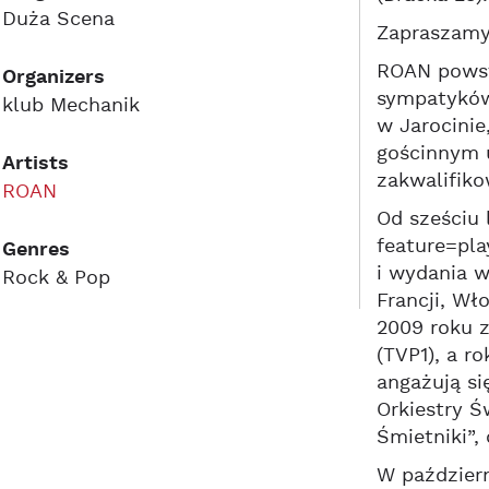
Duża Scena
Zapraszamy
ROAN powsta
Organizers
sympatyków 
klub Mechanik
w Jarocinie
gościnnym u
Artists
zakwalifiko
ROAN
Od sześciu
feature=pla
Genres
i wydania w
Rock & Pop
Francji, Wł
2009 roku z
(TVP1), a r
angażują si
Orkiestry Ś
Śmietniki”
W październ