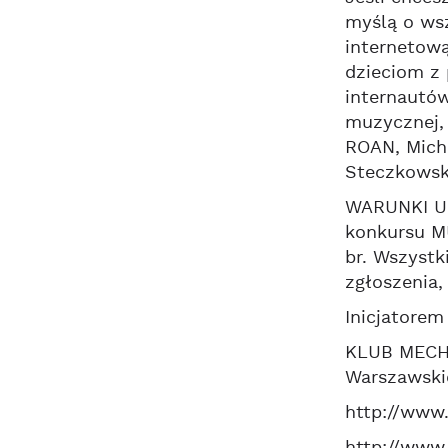
myślą o wsz
internetową
dzieciom z 
internautów
muzycznej, 
ROAN, Micha
Steczkowska
WARUNKI UC
konkursu MU
br. Wszystk
zgłoszenia,
Inicjatorem
KLUB MECHA
Warszawskie
http://www.