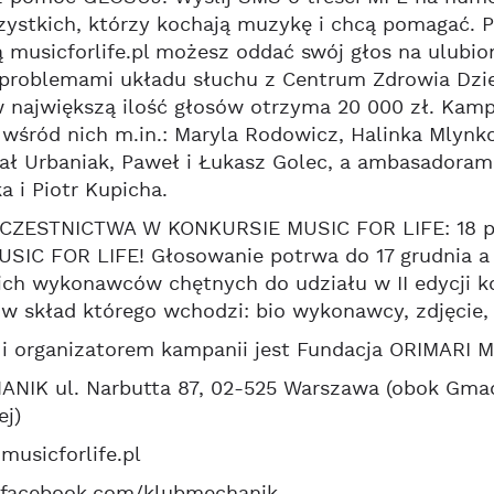
ystkich, którzy kochają muzykę i chcą pomagać. P
 musicforlife.pl możesz oddać swój głos na ulubi
problemami układu słuchu z Centrum Zdrowia Dziec
 największą ilość głosów otrzyma 20 000 zł. Kampa
wśród nich m.in.: Maryla Rodowicz, Halinka Mlynko
ł Urbaniak, Paweł i Łukasz Golec, a ambasadorami
 i Piotr Kupicha.
ZESTNICTWA W KONKURSIE MUSIC FOR LIFE: 18 paźd
SIC FOR LIFE! Głosowanie potrwa do 17 grudnia a o
ich wykonawców chętnych do udziału w II edycji 
 w skład którego wchodzi: bio wykonawcy, zdjęcie, 
 i organizatorem kampanii jest Fundacja ORIMARI 
NIK ul. Narbutta 87, 02-525 Warszawa (obok Gmac
j)
musicforlife.pl