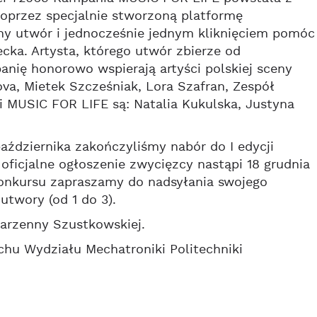
oprzez specjalnie stworzoną platformę
ony utwór i jednocześnie jednym kliknięciem pomóc
ka. Artysta, którego utwór zbierze od
nię honorowo wspierają artyści polskiej sceny
va, Mietek Szcześniak, Lora Szafran, Zespół
 MUSIC FOR LIFE są: Natalia Kukulska, Justyna
ziernika zakończyliśmy nabór do I edycji
ficjalne ogłoszenie zwycięzcy nastąpi 18 grudnia
konkursu zapraszamy do nadsyłania swojego
utwory (od 1 do 3).
Marzenny Szustkowskiej.
hu Wydziału Mechatroniki Politechniki