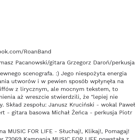
book.com/RoanBand
omasz Pacanowski/gitara Grzegorz Daroń/perkusja
wnego scenografa. :) Jego niespożyta energia
wania utworów i w pewien sposób wpłynęła na
riffów z lirycznym, ale mocnym tekstem, to
nia aż wreszcie stwierdzili, że "lepiej nie
ty. Skład zespołu: Janusz Kruciński - wokal Paweł
rt - gitara basowa Michał Żeńca - perkusja Piotr
MUSIC FOR LIFE - Słuchaj!, Klikaj!, Pomagaj!
er 72069 Kampania MUSIC FOR LIFE powstała z