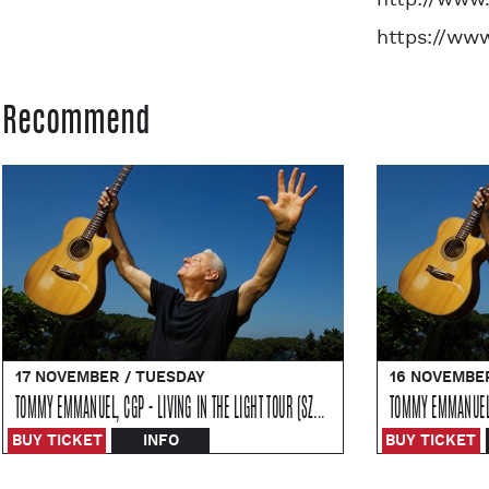
http://www
https://ww
Recommend
17 NOVEMBER / TUESDAY
16 NOVEMBE
TOMMY EMMANUEL, CGP - LIVING IN THE LIGHT TOUR (SZCZECIN)
BUY TICKET
INFO
BUY TICKET