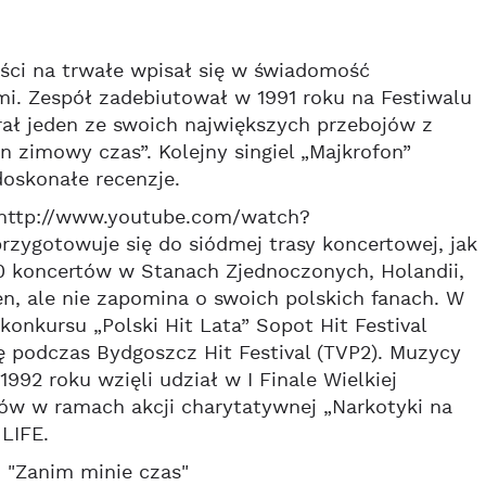
ości na trwałe wpisał się w świadomość
mi. Zespół zadebiutował w 1991 roku na Festiwalu
rał jeden ze swoich największych przebojów z
 zimowy czas”. Kolejny singiel „Majkrofon”
oskonałe recenzje.
 (http://www.youtube.com/watch?
zygotowuje się do siódmej trasy koncertowej, jak
00 koncertów w Stanach Zjednoczonych, Holandii,
n, ale nie zapomina o swoich polskich fanach. W
onkursu „Polski Hit Lata” Sopot Hit Festival
ę podczas Bydgoszcz Hit Festival (TVP2). Muzycy
992 roku wzięli udział w I Finale Wielkiej
tów w ramach akcji charytatywnej „Narkotyki na
LIFE.
.: "Zanim minie czas"