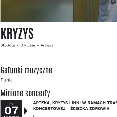
KRYZYS
Stodoła
O klubie
Artyści
Gatunki muzyczne
Punk
Minione koncerty
APTEKA, KRYZYS I INNI W RAMACH TRA
CZ
07
KONCERTOWEJ - ŚCIEŻKA ZDROWIA
|