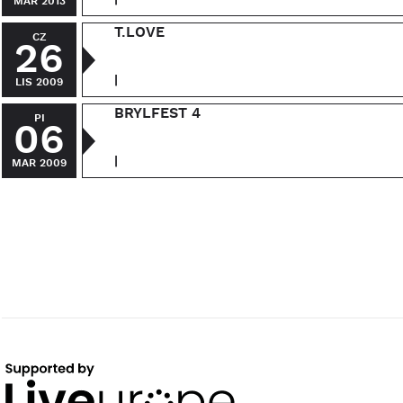
MAR 2013
T.LOVE
CZ
26
|
LIS 2009
BRYLFEST 4
PI
06
|
MAR 2009