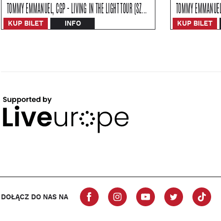
TOMMY EMMANUEL, CGP - LIVING IN THE LIGHT TOUR (SZCZECIN)
KUP BILET
INFO
KUP BILET
DOŁĄCZ DO NAS NA