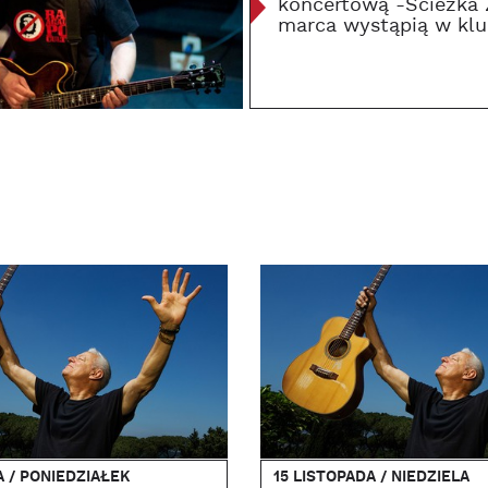
koncertową -Ścieżka Z
marca wystąpią w klu
A / PONIEDZIAŁEK
15 LISTOPADA / NIEDZIELA