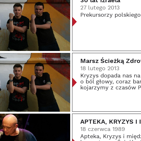
30 lat Izraela
27 lutego 2013
Prekursorzy polskiego
Marsz Ścieżką Zdro
18 lutego 2013
Kryzys dopada nas na 
o ból głowy, coraz bar
kojarzymy z czasów P
APTEKA, KRYZYS I I
18 czerwca 1989
Apteka, Kryzys i międ