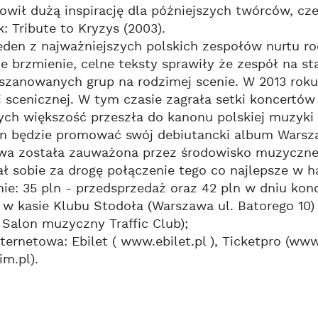
owił dużą inspirację dla późniejszych twórców, cze
k: Tribute to Kryzys (2003).
eden z najważniejszych polskich zespołów nurtu r
e brzmienie, celne teksty sprawiły że zespół na stał
 szanowanych grup na rodzimej scenie. W 2013 rok
i scenicznej. W tym czasie zagrała setki koncertów
rych większość przeszła do kanonu polskiej muzyki
n będzie promować swój debiutancki album Warsza
wa została zauważona przez środowisko muzyczne.
ł sobie za drogę połączenie tego co najlepsze w ha
nie: 35 pln - przedsprzedaż oraz 42 pln w dniu kon
 w kasie Klubu Stodoła (Warszawa ul. Batorego 10) 
i Salon muzyczny Traffic Club);
ternetowa: Ebilet ( www.ebilet.pl ), Ticketpro (www
m.pl).