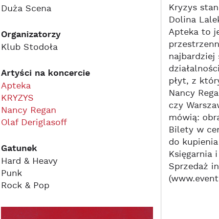
Kryzys stan
Duża Scena
Dolina Lale
Apteka to j
Organizatorzy
przestrzenn
Klub Stodoła
najbardziej
działalnośc
Artyści na koncercie
płyt, z któ
Apteka
Nancy Rega
KRYZYS
czy Warsza
Nancy Regan
mówią: obra
Olaf Deriglasoff
Bilety w ce
do kupienia
Gatunek
Księgarnia 
Hard & Heavy
Sprzedaż in
Punk
(www.eventi
Rock & Pop