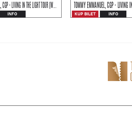
TOMMY EMMANUEL, CGP - LIVING IN THE LIGHT TOUR (WROCŁAW)
TOMMY EMMANUEL, CGP - LIVING IN
INFO
KUP BILET
INFO