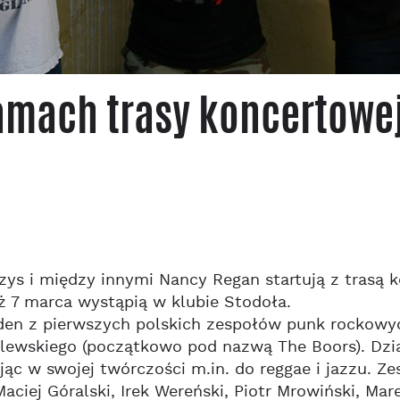
 ramach trasy koncertowej
zys i między innymi Nancy Regan startują z trasą 
uż 7 marca wystąpią w klubie Stodoła.
eden z pierwszych polskich zespołów punk rockowy
lewskiego (początkowo pod nazwą The Boors). Dział
jąc w swojej twórczości m.in. do reggae i jazzu. Z
Maciej Góralski, Irek Wereński, Piotr Mrowiński, Ma