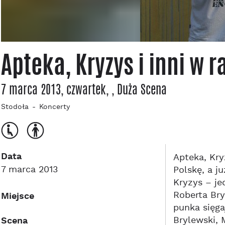
Apteka, Kryzys i inni w
7 marca 2013, czwartek
,
, Duża Scena
Stodoła
Koncerty
Data
Apteka, Kry
7 marca 2013
Polskę, a j
Kryzys – j
Roberta Bry
Miejsce
punka sięga
Brylewski, 
Scena