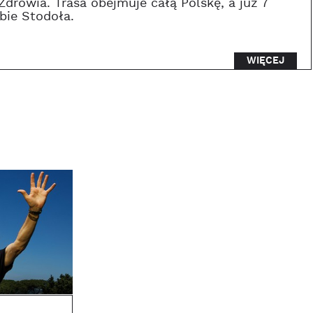
drowia. Trasa obejmuje całą Polskę, a już 7
bie Stodoła.
WIĘCEJ