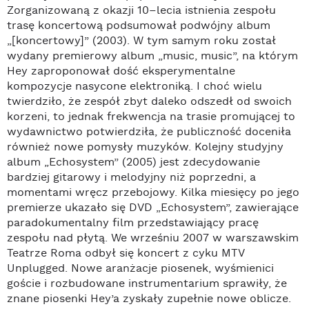
Zorganizowaną z okazji 10–lecia istnienia zespołu
trasę koncertową podsumował podwójny album
„[koncertowy]” (2003). W tym samym roku został
wydany premierowy album „music, music”, na którym
Hey zaproponował dość eksperymentalne
kompozycje nasycone elektroniką. I choć wielu
twierdziło, że zespół zbyt daleko odszedł od swoich
korzeni, to jednak frekwencja na trasie promującej to
wydawnictwo potwierdziła, że publiczność doceniła
również nowe pomysły muzyków. Kolejny studyjny
album „Echosystem” (2005) jest zdecydowanie
bardziej gitarowy i melodyjny niż poprzedni, a
momentami wręcz przebojowy. Kilka miesięcy po jego
premierze ukazało się DVD „Echosystem”, zawierające
paradokumentalny film przedstawiający pracę
zespołu nad płytą. We wrześniu 2007 w warszawskim
Teatrze Roma odbył się koncert z cyku MTV
Unplugged. Nowe aranżacje piosenek, wyśmienici
goście i rozbudowane instrumentarium sprawiły, że
znane piosenki Hey’a zyskały zupełnie nowe oblicze.