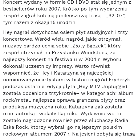
Koncert wydany w formie CD i DVD stał się jednym z
bestsellerów roku 2007. Krótko po tym wydarzeniu
zespół zagrał kolejną jubileuszową trasę– „92-07”,
tym razem z okazji 15 urodzin.
Hey nagrał dotychczas osiem płyt studyjnych i trzy
koncertowe. Wśród wielu nagród, jakie otrzymał,
muzycy bardzo cenią sobie „Złoty Bączek”, który
zespół otrzymał na Przystanku Woodstock, za
najlepszy koncert na festiwalu w 2004 r. Wyboru
dokonali uczestnicy imprezy. Warto również
wspomnieć, że Hey i Katarzyna są najczęściej
nominowanymi artystami w historii nagród Fryderyk–
podczas ostatniej edycji płyta „Hey MTV Unplugged”
została doceniona trzykrotnie– w kategoriach: album
rock/metal, najlepsza oprawa graficzna płyty oraz
produkcja muzyczna roku. Katarzyna zaś została
m.in. autorką i wokalistką roku. Wydawnictwo to
zostało nagrodzone również przez słuchaczy Radia
Eska Rock, którzy wybrali go najlepszym polskim
rockowym albumem 2007 r. Na jesieni odbyła się trasa