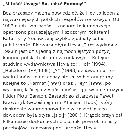
„Miłość! Uwaga! Ratunku! Pomocy!”
Bez przesady można powiedzieć, że Hey to jeden z
najważniejszych polskich zespołów rockowych. Od
1992 r. ich twórczość – znakomite kompozycje
opatrzone poruszającymi i szczerymi tekstami
Katarzyny Nosowskiej szybko zjednały sobie
publiczność. Pierwsza płyta Hey’a „Fire” wydana w
1993 r. jest dziś jedną z najmocniejszych pozycji
kanonu polskich albumów rockowych. Kolejne
studyjne wydawnictwa Hey’a to: „Ho!” (1994),
„Heledore” (EP, 1995), „?” (1995), uznawana przez
wielu fanów za najlepszy album w historii grupy.
Kolejne to „Karma” (1997) oraz „Hey” (1999), po
wydaniu, którego zespół opuścił jego współzałożyciel
i lider Piotr Banach. Zastąpił go gitarzysta Paweł
Krawczyk (wcześniej m.in. Ahimsa i Houk), który
doskonale wkomponował się w zespół, czego
dowodem była płyta „[sic!]” (2001). Krążek przyniósł
kilkanaście doskonałych piosenek, powrót na listy
przebojów i renesans popularności Hey’a.