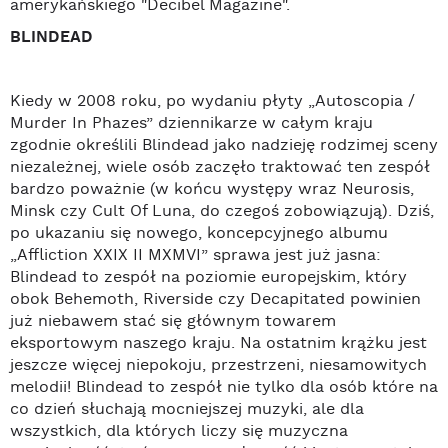
amerykańskiego "Decibel Magazine".
BLINDEAD
Kiedy w 2008 roku, po wydaniu płyty „Autoscopia /
Murder In Phazes” dziennikarze w całym kraju
zgodnie określili Blindead jako nadzieję rodzimej sceny
niezależnej, wiele osób zaczęło traktować ten zespół
bardzo poważnie (w końcu występy wraz Neurosis,
Minsk czy Cult Of Luna, do czegoś zobowiązują). Dziś,
po ukazaniu się nowego, koncepcyjnego albumu
„Affliction XXIX II MXMVI” sprawa jest już jasna:
Blindead to zespół na poziomie europejskim, który
obok Behemoth, Riverside czy Decapitated powinien
już niebawem stać się głównym towarem
eksportowym naszego kraju. Na ostatnim krążku jest
jeszcze więcej niepokoju, przestrzeni, niesamowitych
melodii! Blindead to zespół nie tylko dla osób które na
co dzień słuchają mocniejszej muzyki, ale dla
wszystkich, dla których liczy się muzyczna