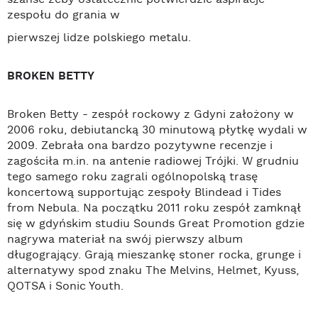
szanse żeby ostatecznie potwierdzić aspiracje
zespołu do grania w
pierwszej lidze polskiego metalu.
BROKEN BETTY
Broken Betty - zespół rockowy z Gdyni założony w
2006 roku, debiutancką 30 minutową płytkę wydali w
2009. Zebrała ona bardzo pozytywne recenzje i
zagościła m.in. na antenie radiowej Trójki. W grudniu
tego samego roku zagrali ogólnopolską trasę
koncertową supportując zespoły Blindead i Tides
from Nebula. Na początku 2011 roku zespół zamknął
się w gdyńskim studiu Sounds Great Promotion gdzie
nagrywa materiał na swój pierwszy album
długogrający. Grają mieszankę stoner rocka, grunge i
alternatywy spod znaku The Melvins, Helmet, Kyuss,
QOTSA i Sonic Youth.