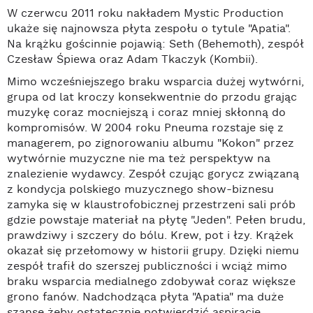
W czerwcu 2011 roku nakładem Mystic Production
ukaże się najnowsza płyta zespołu o tytule "Apatia".
Na krążku gościnnie pojawią: Seth (Behemoth), zespół
Czesław Śpiewa oraz Adam Tkaczyk (Kombii).
Mimo wcześniejszego braku wsparcia dużej wytwórni,
grupa od lat kroczy konsekwentnie do przodu grając
muzykę coraz mocniejszą i coraz mniej skłonną do
kompromisów. W 2004 roku Pneuma rozstaje się z
managerem, po zignorowaniu albumu "Kokon" przez
wytwórnie muzyczne nie ma też perspektyw na
znalezienie wydawcy. Zespół czując gorycz związaną
z kondycja polskiego muzycznego show-biznesu
zamyka się w klaustrofobicznej przestrzeni sali prób
gdzie powstaje materiał na płytę "Jeden". Pełen brudu,
prawdziwy i szczery do bólu. Krew, pot i łzy. Krążek
okazał się przełomowy w historii grupy. Dzięki niemu
zespół trafił do szerszej publiczności i wciąż mimo
braku wsparcia medialnego zdobywał coraz większe
grono fanów. Nadchodząca płyta "Apatia" ma duże