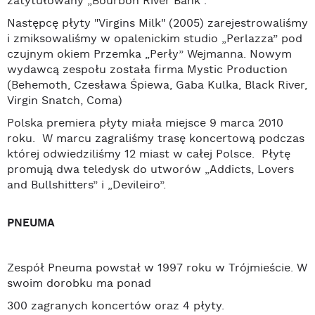
zatytułowany „Bourbon River Bank”.
Następcę płyty "Virgins Milk" (2005) zarejestrowaliśmy
i zmiksowaliśmy w opalenickim studio „Perlazza” pod
czujnym okiem Przemka „Perły” Wejmanna. Nowym
wydawcą zespołu została firma Mystic Production
(Behemoth, Czesława Śpiewa, Gaba Kulka, Black River,
Virgin Snatch, Coma)
Polska premiera płyty miała miejsce 9 marca 2010
roku. W marcu zagraliśmy trasę koncertową podczas
której odwiedziliśmy 12 miast w całej Polsce. Płytę
promują dwa teledysk do utworów „Addicts, Lovers
and Bullshitters” i „Devileiro”.
PNEUMA
Zespół Pneuma powstał w 1997 roku w Trójmieście. W
swoim dorobku ma ponad
300 zagranych koncertów oraz 4 płyty.