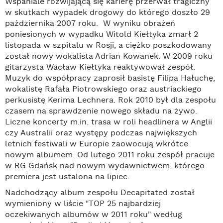
Wspaniale rozwijającą się karierę przerwał tragiczny
w skutkach wypadek drogowy do którego doszło 29
października 2007 roku. W wyniku obrażeń
poniesionych w wypadku Witold Kiełtyka zmarł 2
listopada w szpitalu w Rosji, a ciężko poszkodowany
został nowy wokalista Adrian Kowanek. W 2009 roku
gitarzysta Wacław Kiełtyka reaktywował zespół.
Muzyk do współpracy zaprosił basistę Filipa Hałuchę,
wokalistę Rafała Piotrowskiego oraz austriackiego
perkusistę Kerima Lechnera. Rok 2010 był dla zespołu
czasem na sprawdzenie nowego składu na żywo.
Liczne koncerty m.in. trasa w roli headlinera w Anglii
czy Australii oraz występy podczas największych
letnich festiwali w Europie zaowocują wkrótce
nowym albumem. Od lutego 2011 roku zespół pracuje
w RG Gdańsk nad nowym wydawnictwem, którego
premiera jest ustalona na lipiec.
Nadchodzący album zespołu Decapitated został
wymieniony w liście "TOP 25 najbardziej
oczekiwanych albumów w 2011 roku" według