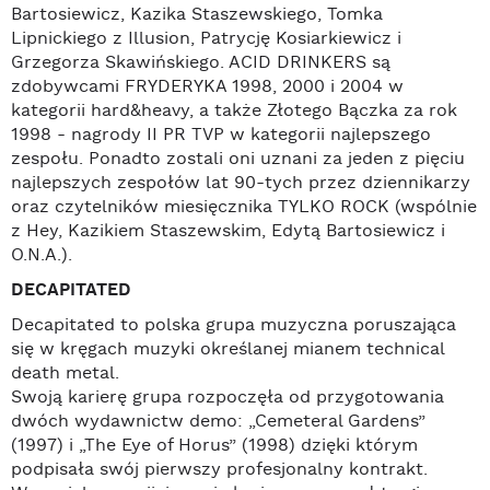
Bartosiewicz, Kazika Staszewskiego, Tomka
Lipnickiego z Illusion, Patrycję Kosiarkiewicz i
Grzegorza Skawińskiego. ACID DRINKERS są
zdobywcami FRYDERYKA 1998, 2000 i 2004 w
kategorii hard&heavy, a także Złotego Bączka za rok
1998 - nagrody II PR TVP w kategorii najlepszego
zespołu. Ponadto zostali oni uznani za jeden z pięciu
najlepszych zespołów lat 90-tych przez dziennikarzy
oraz czytelników miesięcznika TYLKO ROCK (wspólnie
z Hey, Kazikiem Staszewskim, Edytą Bartosiewicz i
O.N.A.).
DECAPITATED
Decapitated to polska grupa muzyczna poruszająca
się w kręgach muzyki określanej mianem technical
death metal.
Swoją karierę grupa rozpoczęła od przygotowania
dwóch wydawnictw demo: „Cemeteral Gardens”
(1997) i „The Eye of Horus” (1998) dzięki którym
podpisała swój pierwszy profesjonalny kontrakt.