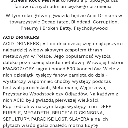
Scream Rock Festival
to idealna propozycja dla
fanów różnych odmian ciężkiego brzmienia.
W tym roku główną gwiazdą będzie Acid Drinkers w
towarzystwie Decapitated, Blindead, Corruption,
Pneumy i Broken Betty, Psychollywood
ACID DRINKERS
ACID DRINKERS jest do dnia dzisiejszego najlepszym i
najbardziej widowiskowym zespołem thrash
metalowym w Polsce. Jego popularność wyszła
daleko poza scenę stricte metalową. W swojej historii
KWASOŻŁOPY zagrali ponad 500 koncertów. Wiele z
nich dziesiątki tysięcy fanów pamięta do dziś -
wystarczy wspomnieć choćby występy podczas
festiwali jarocińskich, Metalmanii, Węgorzewa,
Przystanku Woodstock czy Odjazdów. Na każdym z
nich ACID byli gwiazdą pierwszej wielkości.
Poprzedzali w naszym kraju występy m.in. DEEP
PURPLE, MEGADETH, BRUCE`A DICKINSONA,
SEPULTURY, PARADISE LOST, SLAYERA a na ich
płytach wśród gości znaleźć można Edytę