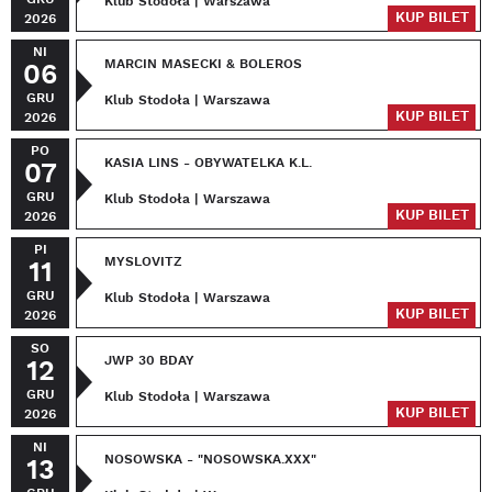
Klub Stodoła | Warszawa
KUP BILET
2026
NI
MARCIN MASECKI & BOLEROS
06
GRU
Klub Stodoła | Warszawa
KUP BILET
2026
PO
KASIA LINS - OBYWATELKA K.L.
07
GRU
Klub Stodoła | Warszawa
KUP BILET
2026
PI
MYSLOVITZ
11
GRU
Klub Stodoła | Warszawa
KUP BILET
2026
SO
JWP 30 BDAY
12
GRU
Klub Stodoła | Warszawa
KUP BILET
2026
NI
NOSOWSKA - "NOSOWSKA.XXX"
13