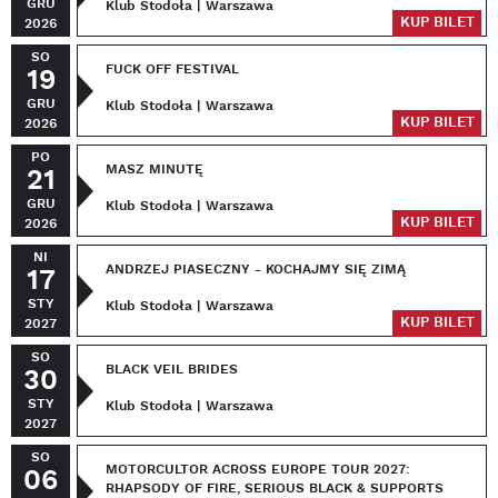
GRU
Klub Stodoła | Warszawa
KUP BILET
2026
SO
FUCK OFF FESTIVAL
19
GRU
Klub Stodoła | Warszawa
KUP BILET
2026
PO
MASZ MINUTĘ
21
GRU
Klub Stodoła | Warszawa
KUP BILET
2026
NI
ANDRZEJ PIASECZNY - KOCHAJMY SIĘ ZIMĄ
17
STY
Klub Stodoła | Warszawa
KUP BILET
2027
SO
BLACK VEIL BRIDES
30
STY
Klub Stodoła | Warszawa
2027
SO
MOTORCULTOR ACROSS EUROPE TOUR 2027:
06
RHAPSODY OF FIRE, SERIOUS BLACK & SUPPORTS