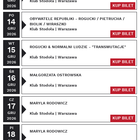
GRU
Klub Stodoła | Warszawa
KUP BILET
2026
PO
OBYWATELE REPUBLIKI - ROGUCKI / PIETRUCHA /
14
BIOLIK / WIRASZKO
GRU
Klub Stodoła | Warszawa
KUP BILET
2026
WT
ROGUCKI & NORMALNI LUDZIE - "TRANSMUTACJE"
15
GRU
Klub Stodoła | Warszawa
KUP BILET
2026
ŚR
MAŁGORZATA OSTROWSKA
16
GRU
Klub Stodoła | Warszawa
KUP BILET
2026
CZ
MARYLA RODOWICZ
17
GRU
Klub Stodoła | Warszawa
KUP BILET
2026
PI
MARYLA RODOWICZ
18