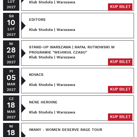
LUT
Klub Stodoła | Warszawa
KUP BILET
2027
ŚR
EDITORS
10
LUT
Klub Stodoła | Warszawa
2027
NI
STAND-UP WARSZAWA | RAFAŁ RUTKOWSKI W
28
PROGRAMIE "WEHIKUŁ CZASU"
LUT
Klub Stodoła | Warszawa
KUP BILET
2027
PI
KOVACS
05
MAR
Klub Stodoła | Warszawa
KUP BILET
2027
CZ
NENE HEROINE
18
MAR
Klub Stodoła | Warszawa
KUP BILET
2027
NI
IMANY - WOMEN DESERVE RAGE TOUR
18