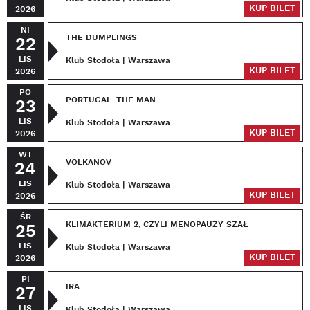
KUP BILET
2026
NI
THE DUMPLINGS
22
LIS
Klub Stodoła | Warszawa
KUP BILET
2026
PO
PORTUGAL. THE MAN
23
LIS
Klub Stodoła | Warszawa
KUP BILET
2026
WT
VOLKANOV
24
LIS
Klub Stodoła | Warszawa
KUP BILET
2026
ŚR
KLIMAKTERIUM 2, CZYLI MENOPAUZY SZAŁ
25
LIS
Klub Stodoła | Warszawa
KUP BILET
2026
PI
IRA
27
LIS
Klub Stodoła | Warszawa