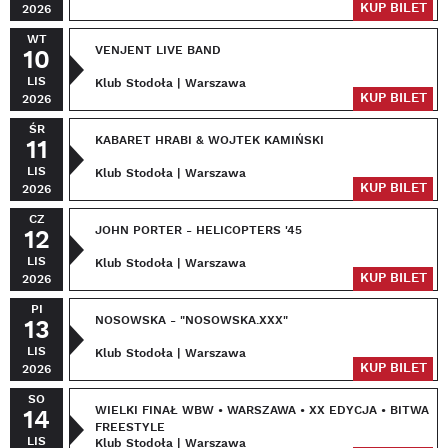
KUP BILET
2026
WT
VENJENT LIVE BAND
10
LIS
Klub Stodoła | Warszawa
KUP BILET
2026
ŚR
KABARET HRABI & WOJTEK KAMIŃSKI
11
LIS
Klub Stodoła | Warszawa
KUP BILET
2026
CZ
JOHN PORTER - HELICOPTERS '45
12
LIS
Klub Stodoła | Warszawa
KUP BILET
2026
PI
NOSOWSKA - "NOSOWSKA.XXX"
13
LIS
Klub Stodoła | Warszawa
KUP BILET
2026
SO
WIELKI FINAŁ WBW • WARSZAWA • XX EDYCJA • BITWA
14
FREESTYLE
LIS
Klub Stodoła | Warszawa