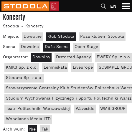
EN
Koncerty
Stodoła
Koncerty
Miejsce:
Dowolne
Klub Stodoła
Poza klubem Stodoła
Scena:
Dowolna
Duża Scena
Open Stage
Organizator:
Dowolny
Distorted Agency
EWERY Sp. z o.o.
KMK3 Sp. z o.o.
Lemniskata
Liveurope
SOSIMPLE GROUP
Stodoła Sp. z.o.o.
Stowarzyszenie Centralny Klub Studentów Politechniki Wars
Studium Wychowania Fizycznego i Sportu Politechniki Warsz
Teatr Politechniki Warszawskiej
Waveside
WMS.GROUP
Woodlands Media LTD
Archiwum:
Nie
Tak