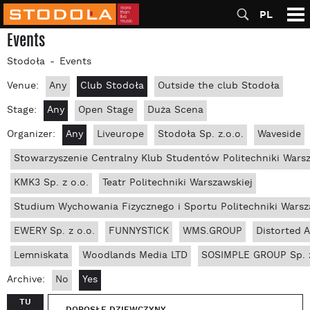
PL
Events
Stodoła
Events
Venue:
Any
Club Stodoła
Outside the club Stodoła
Stage:
Any
Open Stage
Duża Scena
Organizer:
Any
Liveurope
Stodoła Sp. z.o.o.
Waveside
Stowarzyszenie Centralny Klub Studentów Politechniki Wars
KMK3 Sp. z o.o.
Teatr Politechniki Warszawskiej
Studium Wychowania Fizycznego i Sportu Politechniki Warsz
EWERY Sp. z o.o.
FUNNYSTICK
WMS.GROUP
Distorted 
Lemniskata
Woodlands Media LTD
SOSIMPLE GROUP Sp. z
Archive:
No
Yes
TU
DOROSŁE DZIEWCZYNY