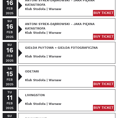
ANTONI SYREK-DĄBROWSKI - JAKA PIĘKNA
16
KATASTROFA
FEB
Klub Stodoła | Warsaw
BUY TICKET
2025
SU
ANTONI SYREK-DĄBROWSKI - JAKA PIĘKNA
16
KATASTROFA
FEB
Klub Stodoła | Warsaw
BUY TICKET
2025
SU
GIEŁDA PŁYTOWA + GIEŁDA FOTOGRAFICZNA
16
FEB
Klub Stodoła | Warsaw
2025
SA
ODETARI
15
FEB
Klub Stodoła | Warsaw
BUY TICKET
2025
TU
LIVINGSTON
11
FEB
Klub Stodoła | Warsaw
BUY TICKET
2025
SU