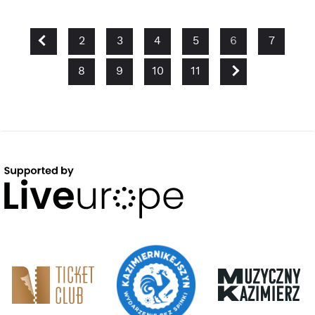
PREVIOUS
2
3
4
5
6
7
NEXT
8
9
10
11