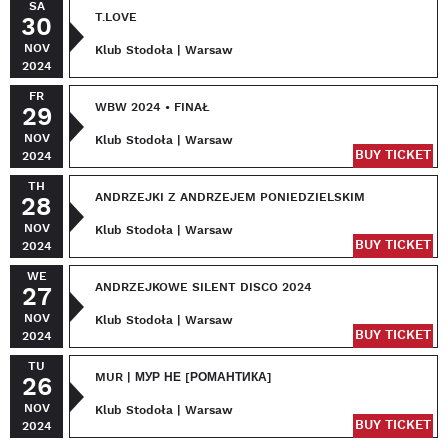
SA
T.LOVE
30
NOV
Klub Stodoła | Warsaw
2024
FR
WBW 2024 • FINAŁ
29
NOV
Klub Stodoła | Warsaw
BUY TICKET
2024
TH
ANDRZEJKI Z ANDRZEJEM PONIEDZIELSKIM
28
NOV
Klub Stodoła | Warsaw
BUY TICKET
2024
WE
ANDRZEJKOWE SILENT DISCO 2024
27
NOV
Klub Stodoła | Warsaw
BUY TICKET
2024
TU
MUR | МУР НЕ [РОМАНТИКА]
26
NOV
Klub Stodoła | Warsaw
BUY TICKET
2024